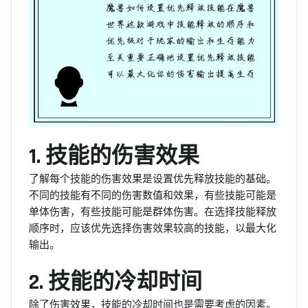
1. 技能的伤害效果
了解每个技能的伤害效果是设置优先释放技能的基础。
不同的技能有不同的伤害数值和效果，有些技能可能是
单体伤害，有些技能可能是群体伤害。在选择技能释放
顺序时，应该优先选择伤害效果较高的技能，以最大化
输出。
2. 技能的冷却时间
除了伤害效果，技能的冷却时间也是需要考虑的因素。