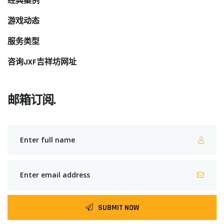
经典案例
游戏动态
服务类型
咨询JXF吉祥坊网址
邮箱订阅.
SUBMIT NOW