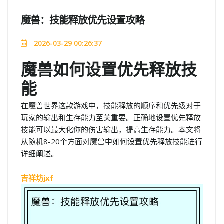
魔兽：技能释放优先设置攻略
2026-03-29 00:26:37
魔兽如何设置优先释放技
能
在魔兽世界这款游戏中，技能释放的顺序和优先级对于
玩家的输出和生存能力至关重要。正确地设置优先释放
技能可以最大化你的伤害输出，提高生存能力。本文将
从随机8-20个方面对魔兽中如何设置优先释放技能进行
详细阐述。
吉祥坊jxf