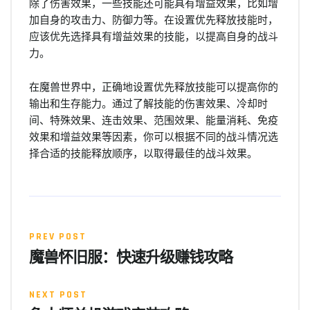
除了伤害效果，一些技能还可能具有增益效果，比如增
加自身的攻击力、防御力等。在设置优先释放技能时，
应该优先选择具有增益效果的技能，以提高自身的战斗
力。
在魔兽世界中，正确地设置优先释放技能可以提高你的
输出和生存能力。通过了解技能的伤害效果、冷却时
间、特殊效果、连击效果、范围效果、能量消耗、免疫
效果和增益效果等因素，你可以根据不同的战斗情况选
择合适的技能释放顺序，以取得最佳的战斗效果。
PREV POST
魔兽怀旧服：快速升级赚钱攻略
NEXT POST